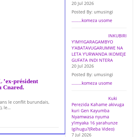
20 Jul 2026
Posted By: umusingi
………komeza usome
INKUBIRI
Y’IMYIGARAGAMBYO
Y’ABATAVUGARUMWE NA
LETA Y’URWANDA IKOMEJE
GUFATA INDI NTERA
20 Jul 2026
Posted By: umusingi
L ’ex-président
………komeza usome
u Cnared.
Kuki
ans le conflit burundais,
Perezida Kahame akivuga
), le…
kuri Gen Kayumba
Nyamwasa nyuma
y’imyaka 16 yarahunze
Igihugu?(Reba Video)
7 Jul 2026