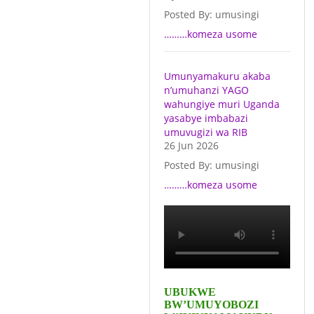
Posted By: umusingi
………komeza usome
Umunyamakuru akaba
n’umuhanzi YAGO
wahungiye muri Uganda
yasabye imbabazi
umuvugizi wa RIB
26 Jun 2026
Posted By: umusingi
………komeza usome
UBUKWE
BW’UMUYOBOZI