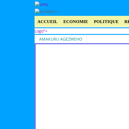
ACCUEIL
ECONOMIE
POLITIQUE
R
Logo">
AMAKURU AGEZWEHO
Umusingi