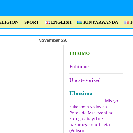
ELIGION
SPORT
ENGLISH
KINYARWANDA
November 29,
2018 -
Dialogue
IBIRIMO
d’Arusha : L ’ex-
Politique
président
Ntibantunganya
Uncategorized
appelle à l’unité du
Ubuzima
Cnared.
Misiyo
rukokoma yo kwica
Perezida Museveni no
kuroga abayobozi
bakomeye muri Leta
(Vidiyo)