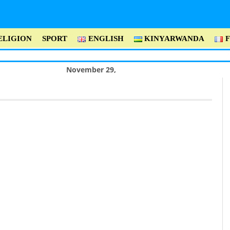
ELIGION
SPORT
ENGLISH
KINYARWANDA
November 29,
2018 -
Dialogue
d’Arusha : L ’ex-
président
Ntibantunganya
appelle à l’unité du
Cnared.