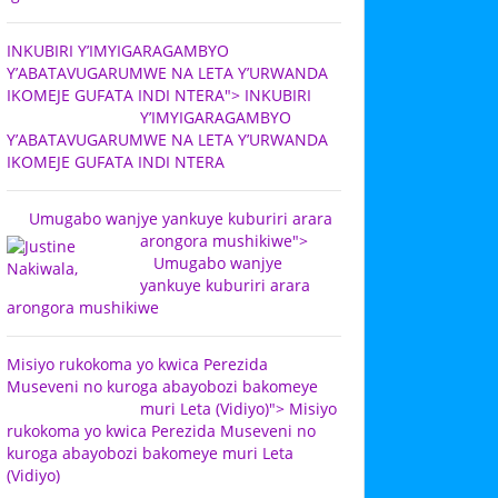
INKUBIRI Y’IMYIGARAGAMBYO
Y’ABATAVUGARUMWE NA LETA Y’URWANDA
IKOMEJE GUFATA INDI NTERA">
INKUBIRI
Y’IMYIGARAGAMBYO
Y’ABATAVUGARUMWE NA LETA Y’URWANDA
IKOMEJE GUFATA INDI NTERA
Umugabo wanjye yankuye kuburiri arara
arongora mushikiwe">
Umugabo wanjye
yankuye kuburiri arara
arongora mushikiwe
Misiyo rukokoma yo kwica Perezida
Museveni no kuroga abayobozi bakomeye
muri Leta (Vidiyo)">
Misiyo
rukokoma yo kwica Perezida Museveni no
kuroga abayobozi bakomeye muri Leta
(Vidiyo)